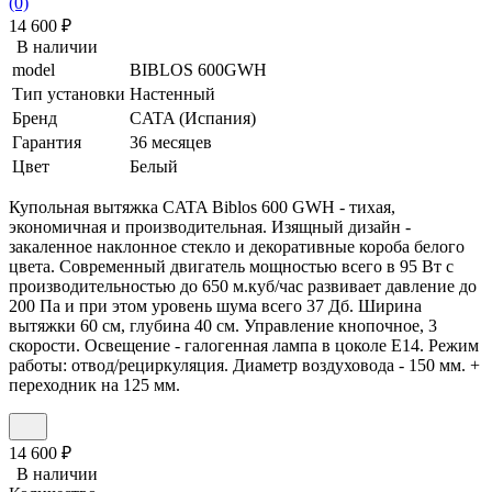
(0)
14 600
₽
В наличии
model
BIBLOS 600GWH
Тип установки
Настенный
Бренд
CATA (Испания)
Гарантия
36 месяцев
Цвет
Белый
Купольная вытяжка CATA Biblos 600 GWH - тихая,
экономичная и производительная. Изящный дизайн -
закаленное наклонное стекло и декоративные короба белого
цвета. Современный двигатель мощностью всего в 95 Вт с
производительностью до 650 м.куб/час развивает давление до
200 Па и при этом уровень шума всего 37 Дб. Ширина
вытяжки 60 см, глубина 40 см. Управление кнопочное, 3
скорости. Освещение - галогенная лампа в цоколе Е14. Режим
работы: отвод/рециркуляция. Диаметр воздуховода - 150 мм. +
переходник на 125 мм.
14 600
₽
В наличии