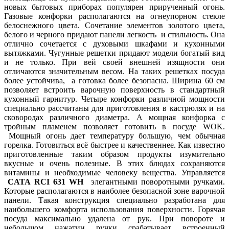
новых бытовых приборах популярен прирученный огонь.
Газовые конфорки располагаются на огнеупорном стекле
белоснежного цвета. Сочетание элементов золотого цвета,
белого и черного придают панели легкость и стильность. Она
отлично сочетается с духовыми шкафами и кухонными
вытяжками. Чугунные решетки придают модели богатый вид
и не только. При вей своей внешней изящности они
отличаются значительным весом. На таких решетках посуда
более устойчива, а готовка более безопасна. Ширина 60 см
позволяет встроить варочную поверхность в стандартный
кухонный гарнитур. Четыре конфорки различной мощности
специально рассчитаны для приготовления в кастрюлях и на
сковородах различного диаметра. А мощная конфорка с
тройным пламенем позволяет готовить в посуде
WOK
.
Мощный огонь дает температуру большую, чем обычная
горелка. Готовиться всё быстрее и качественнее. Как известно
приготовленные таким образом продукты изумительно
вкусные и очень полезные. В этих блюдах сохраняются
витамины и необходимые человеку вещества. Управляется
CATA RCI 631 WH
элегантными поворотными ручками.
Которые располагаются в наиболее безопасной зоне варочной
панели. Такая конструкция специально разработана для
наибольшего комфорта использования поверхности. Горячая
посуда максимально удалена от рук. При повороте и
небольшом нажатии ручки срабатывает встроенный